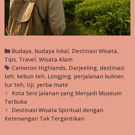
Categories
Budaya
,
budaya lokal
,
Destinasi Wisata
,
Tips
,
Travel
,
Wisata Alam
Tags
Cameron Highlands
,
Darjeeling
,
destinasi
teh
,
kebun teh
,
Longjing
,
perjalanan kuliner
,
tur teh
,
Uji
,
yerba mate
Post
Kota Seni Jalanan yang Menjadi Museum
navigation
Terbuka
Destinasi Wisata Spiritual dengan
Ketenangan Tak Tergantikan