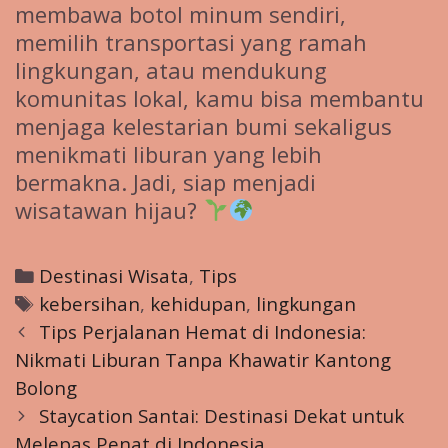
membawa botol minum sendiri,
memilih transportasi yang ramah
lingkungan, atau mendukung
komunitas lokal, kamu bisa membantu
menjaga kelestarian bumi sekaligus
menikmati liburan yang lebih
bermakna. Jadi, siap menjadi
wisatawan hijau?
Categories
Destinasi Wisata
,
Tips
Tags
kebersihan
,
kehidupan
,
lingkungan
Post
Tips Perjalanan Hemat di Indonesia:
navigation
Nikmati Liburan Tanpa Khawatir Kantong
Bolong
Staycation Santai: Destinasi Dekat untuk
Melepas Penat di Indonesia