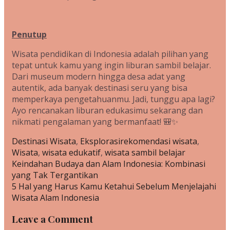
Penutup
Wisata pendidikan di Indonesia adalah pilihan yang
tepat untuk kamu yang ingin liburan sambil belajar.
Dari museum modern hingga desa adat yang
autentik, ada banyak destinasi seru yang bisa
memperkaya pengetahuanmu. Jadi, tunggu apa lagi?
Ayo rencanakan liburan edukasimu sekarang dan
nikmati pengalaman yang bermanfaat! 🎒✨
Categories
Tags
Destinasi Wisata
,
Eksplorasi
rekomendasi wisata
,
Wisata
,
wisata edukatif
,
wisata sambil belajar
Post
Keindahan Budaya dan Alam Indonesia: Kombinasi
navigation
yang Tak Tergantikan
5 Hal yang Harus Kamu Ketahui Sebelum Menjelajahi
Wisata Alam Indonesia
Leave a Comment