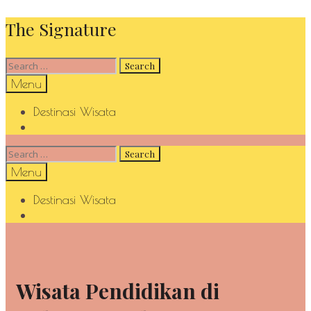
Skip
The Signature
to
content
Search
for:
Search
Menu
Destinasi Wisata
Search
Search
for:
Search
Menu
Destinasi Wisata
Search
Wisata Pendidikan di