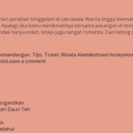
hari perlahan tenggelam di cakrawala. Warna jingga keem
n. Apalagi jika kamu menikmatinya bersama pasangan di tem
k hanya indah, tetapi juga sangat romantis. Dari tebing t
Tags
Pemandangan
,
Tips
,
Travel
,
Wisata Alam
destinasi honeymo
tis
Leave a comment
ergantikan
geri Daun Teh
ia
ketahui