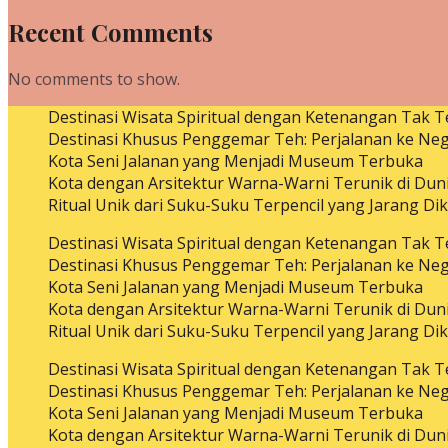
Recent Comments
No comments to show.
Destinasi Wisata Spiritual dengan Ketenangan Tak T
Destinasi Khusus Penggemar Teh: Perjalanan ke Ne
Kota Seni Jalanan yang Menjadi Museum Terbuka
Kota dengan Arsitektur Warna-Warni Terunik di Dun
Ritual Unik dari Suku-Suku Terpencil yang Jarang Di
Destinasi Wisata Spiritual dengan Ketenangan Tak T
Destinasi Khusus Penggemar Teh: Perjalanan ke Ne
Kota Seni Jalanan yang Menjadi Museum Terbuka
Kota dengan Arsitektur Warna-Warni Terunik di Dun
Ritual Unik dari Suku-Suku Terpencil yang Jarang Di
Destinasi Wisata Spiritual dengan Ketenangan Tak T
Destinasi Khusus Penggemar Teh: Perjalanan ke Ne
Kota Seni Jalanan yang Menjadi Museum Terbuka
Kota dengan Arsitektur Warna-Warni Terunik di Dun