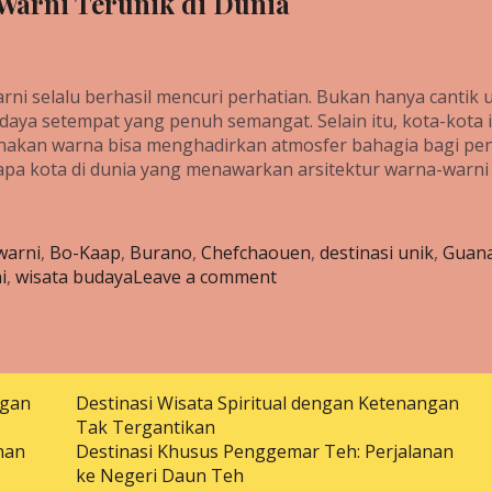
Warni Terunik di Dunia
i selalu berhasil mencuri perhatian. Bukan hanya cantik 
daya setempat yang penuh semangat. Selain itu, kota-kota i
nakan warna bisa menghadirkan atmosfer bahagia bagi pe
erapa kota di dunia yang menawarkan arsitektur warna-warni
warni
,
Bo-Kaap
,
Burano
,
Chefchaouen
,
destinasi unik
,
Guana
i
,
wisata budaya
Leave a comment
ngan
Destinasi Wisata Spiritual dengan Ketenangan
Tak Tergantikan
nan
Destinasi Khusus Penggemar Teh: Perjalanan
ke Negeri Daun Teh