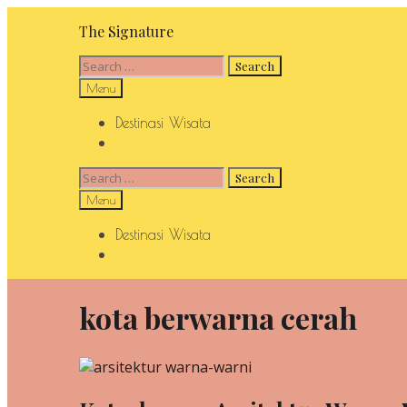
Skip
The Signature
to
content
Search
for:
Search
Menu
Destinasi Wisata
Search
Search
for:
Search
Menu
Destinasi Wisata
Search
kota berwarna cerah