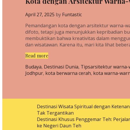
Kota dengan Arsitektur Warna-
April 27, 2025
by
Funtastic
Pemandangan kota dengan arsitektur warna-warn
difoto, tetapi juga menunjukkan kepribadian bu
membuktikan bahwa kreativitas dalam menggu
dan wisatawan. Karena itu, mari kita lihat beb
Kota
Read more
dengan
Categories
Tags
Budaya
,
Destinasi Dunia
,
Tips
arsitektur warna-
Arsitektur
Jodhpur
,
kota berwarna cerah
,
kota warna-warn
Warna-
Warni
Terunik
di
Dunia
Destinasi Wisata Spiritual dengan Ketena
Tak Tergantikan
Destinasi Khusus Penggemar Teh: Perjala
ke Negeri Daun Teh