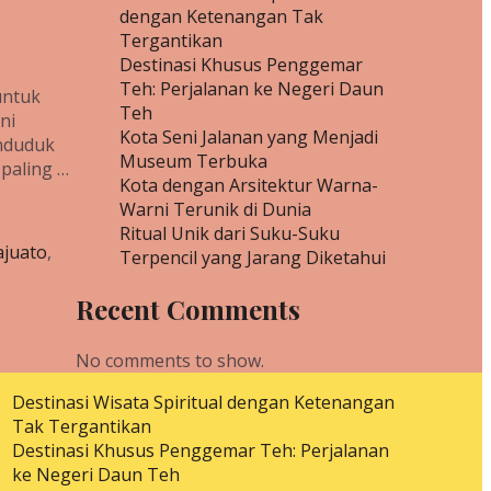
dengan Ketenangan Tak
Tergantikan
Destinasi Khusus Penggemar
Teh: Perjalanan ke Negeri Daun
untuk
Teh
ni
Kota Seni Jalanan yang Menjadi
nduduk
Museum Terbuka
 paling …
Kota dengan Arsitektur Warna-
Warni Terunik di Dunia
Ritual Unik dari Suku-Suku
juato
,
Terpencil yang Jarang Diketahui
Recent Comments
No comments to show.
Destinasi Wisata Spiritual dengan Ketenangan
Tak Tergantikan
Destinasi Khusus Penggemar Teh: Perjalanan
ke Negeri Daun Teh