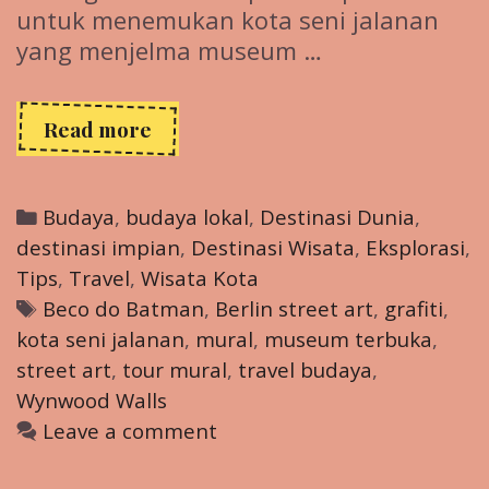
untuk menemukan kota seni jalanan
yang menjelma museum …
Kota
Read more
Seni
Jalanan
yang
Categories
Budaya
,
budaya lokal
,
Destinasi Dunia
,
Menjadi
destinasi impian
,
Destinasi Wisata
,
Eksplorasi
,
Museum
Tips
,
Travel
,
Wisata Kota
Terbuka
Tags
Beco do Batman
,
Berlin street art
,
grafiti
,
kota seni jalanan
,
mural
,
museum terbuka
,
street art
,
tour mural
,
travel budaya
,
Wynwood Walls
Leave a comment