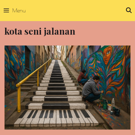
Skip
Menu
to
content
kota seni jalanan