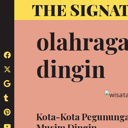
THE SIGNA
Skip
to
content
olahrag
dingin
Kota-Kota Pegununga
Musim Dingin