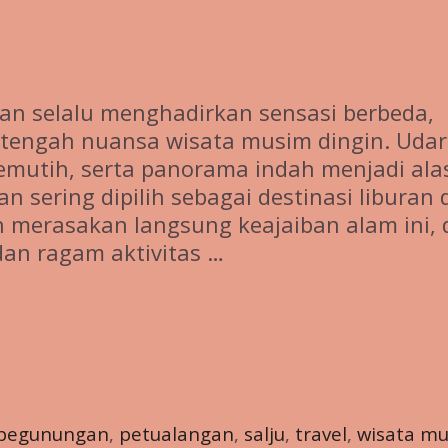
n selalu menghadirkan sensasi berbeda,
i tengah nuansa wisata musim dingin. Uda
emutih, serta panorama indah menjadi ala
sering dipilih sebagai destinasi liburan 
h merasakan langsung keajaiban alam ini, 
dan ragam aktivitas …
pegunungan
,
petualangan
,
salju
,
travel
,
wisata m