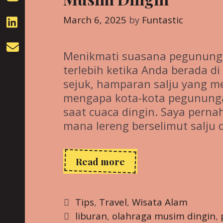
March 6, 2025
by
Funtastic
Menikmati suasana pegununga
terlebih ketika Anda berada d
sejuk, hamparan salju yang m
mengapa kota-kota pegunungan 
saat cuaca dingin. Saya perna
mana lereng berselimut salju 
Kota-
Read more
Kota
Pegunungan
yang
Categories
Tips
,
Travel
,
Wisata Alam
Cocok
Tags
liburan
,
olahraga musim dingin
,
untuk