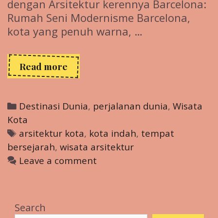
dengan Arsitektur kerennya Barcelona:
Rumah Seni Modernisme Barcelona,
kota yang penuh warna, …
Kota-
Read more
Kota
dengan
Arsitektur
Categories
Destinasi Dunia
,
perjalanan dunia
,
Wisata
Mengesankan
Kota
yang
Tags
arsitektur kota
,
kota indah
,
tempat
Harus
bersejarah
,
wisata arsitektur
Kamu
Kunjungi
Leave a comment
Search