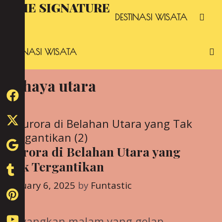
Skip
THE SIGNATURE
S
DESTINASI WISATA
to
content
DESTINASI WISATA
cahaya utara
Aurora di Belahan Utara yang
Tak Tergantikan
January 6, 2025
by
Funtastic
Bayangkan malam yang gelap,