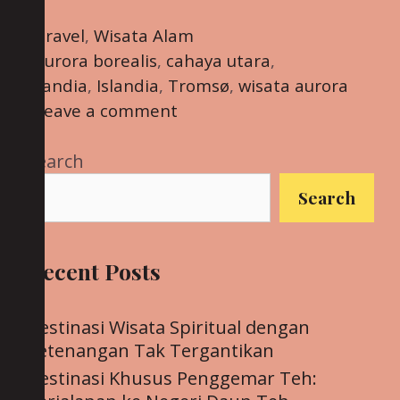
Belahan
Utara
Categories
Travel
,
Wisata Alam
yang
Tags
aurora borealis
,
cahaya utara
,
Tak
Finlandia
,
Islandia
,
Tromsø
,
wisata aurora
Tergantikan
Leave a comment
Search
Search
Recent Posts
Destinasi Wisata Spiritual dengan
Ketenangan Tak Tergantikan
Destinasi Khusus Penggemar Teh: