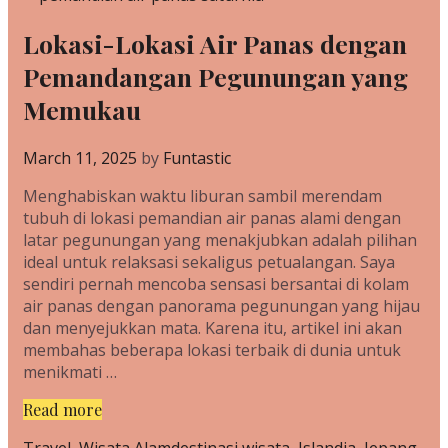
Lokasi-Lokasi Air Panas dengan
Pemandangan Pegunungan yang
Memukau
March 11, 2025
by
Funtastic
Menghabiskan waktu liburan sambil merendam
tubuh di lokasi pemandian air panas alami dengan
latar pegunungan yang menakjubkan adalah pilihan
ideal untuk relaksasi sekaligus petualangan. Saya
sendiri pernah mencoba sensasi bersantai di kolam
air panas dengan panorama pegunungan yang hijau
dan menyejukkan mata. Karena itu, artikel ini akan
membahas beberapa lokasi terbaik di dunia untuk
menikmati …
Lokasi-
Read more
Lokasi
Categories
Tags
Travel
,
Wisata Alam
destinasi wisata
,
Islandia
,
Jepang
,