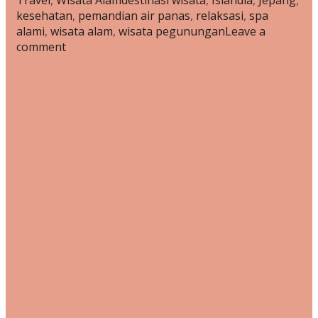
Air
kesehatan
,
pemandian air panas
,
relaksasi
,
spa
Panas
alami
,
wisata alam
,
wisata pegunungan
Leave a
dengan
comment
Pemandangan
Pegunungan
yang
Memukau