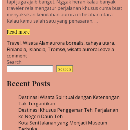
tapi juga ajaib banget. Nggak heran kalau banyak
traveler rela mengatur perjalanan khusus cuma buat
menyaksikan keindahan aurora di belahan utara.
Kalau kamu salah satu yang penasaran, …
Aurora
Read more
di
Categories
Tags
Travel
,
Wisata Alam
aurora borealis
,
cahaya utara
,
Belahan
Finlandia
,
Islandia
,
Tromsø
,
wisata aurora
Leave a
Utara
comment
yang
Search
Tak
Tergantikan
Search
Recent Posts
Destinasi Wisata Spiritual dengan Ketenangan
Tak Tergantikan
Destinasi Khusus Penggemar Teh: Perjalanan
ke Negeri Daun Teh
Kota Seni Jalanan yang Menjadi Museum
Terbuka