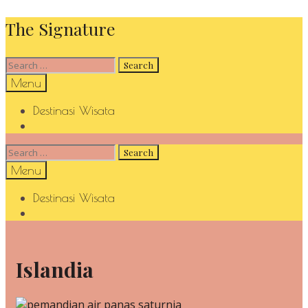
Skip
The Signature
to
content
Search
for:
Search
Menu
Destinasi Wisata
Search
Search
for:
Search
Menu
Destinasi Wisata
Search
Islandia